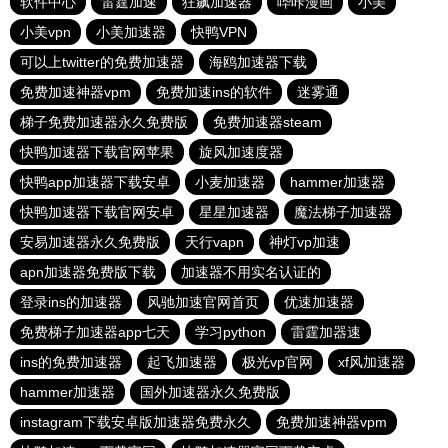
软件中心
雷霆加速
狂飙加速器
哔咔漫画
小美
小美vpn
小美加速器
快鸭VPN
可以上twitter的免费加速器
海鸥加速器下载
免费加速神器vpm
免费加速ins的软件
迷雾通
梯子免费加速器永久免费版
免费加速器steam
快鸭加速器下载官网苹果
旋风加速度器
快鸭app加速器下载安卓
小麦加速器
hammer加速器
快鸭加速器下载官网安卓
星星加速器
魔法梯子加速器
安易加速器永久免费版
天行vapn
神灯vp加速
apn加速器免费版下载
加速器不用实名认证的
登录ins的加速器
风驰加速官网首页
优速加速器
免费梯子加速器app七天
学习python
雷霆加器速
ins的免费加速器
起飞加速器
极光vp官网
xf风加速器
hammer加速器
国外加速器永久免费版
instagram下载安卓版加速器免费永久
免费加速神器vpm