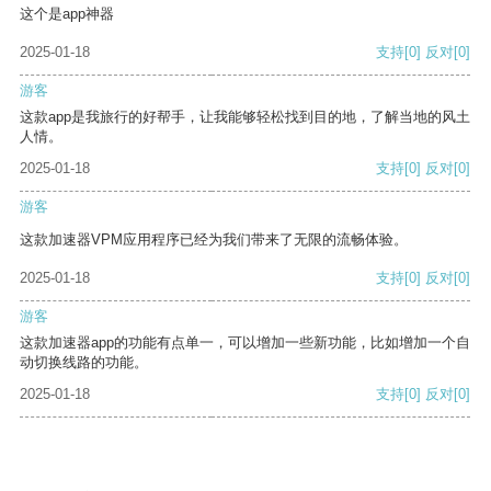
这个是app神器
2025-01-18
支持
[0]
反对
[0]
游客
这款app是我旅行的好帮手，让我能够轻松找到目的地，了解当地的风土
人情。
2025-01-18
支持
[0]
反对
[0]
游客
这款加速器VPM应用程序已经为我们带来了无限的流畅体验。
2025-01-18
支持
[0]
反对
[0]
游客
这款加速器app的功能有点单一，可以增加一些新功能，比如增加一个自
动切换线路的功能。
2025-01-18
支持
[0]
反对
[0]