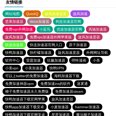
友情链接
网站地图
QuickQ
旋风加速度器
旋风加速
坚果加速器
tiktok加速器
狗急加速器官网
免费vqn外网加速
小蓝鸟
优途加速器官网
风驰加速器
旋风加速器
免费vps加速器外网苹果版
旋风加速度器
快连加速器
快连加速器官网入口
原子加速器
快鸭加速器
快柠檬加速器
旋风加速度器
外网网址导航
软件中心
雷霆加速
狂飙加速器
哔咔漫画
小美
小美vpn
小美加速器
快鸭VPN
可以上twitter的免费加速器
海鸥加速器下载
免费加速神器vpm
免费加速ins的软件
迷雾通
梯子免费加速器永久免费版
免费加速器steam
快鸭加速器下载官网苹果
旋风加速度器
快鸭app加速器下载安卓
小麦加速器
hammer加速器
快鸭加速器下载官网安卓
星星加速器
魔法梯子加速器