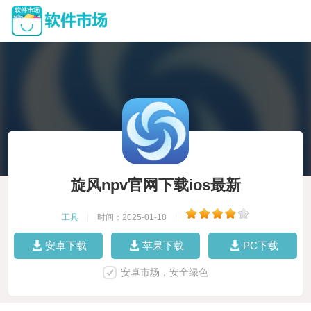
旋风npv官网下载ios最新
工具
|
时间：2025-01-18
|
安卓下载
苹果下载
PC下载
安卓市场，安全绿色