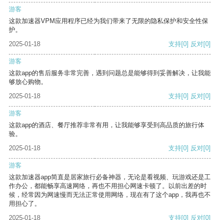
游客
这款加速器VPM应用程序已经为我们带来了无限的隐私保护和安全性保
护。
2025-01-18
支持
[0]
反对
[0]
游客
这款app的售后服务非常完善，遇到问题总是能够得到妥善解决，让我能
够放心购物。
2025-01-18
支持
[0]
反对
[0]
游客
这款app的酒店、餐厅推荐非常有用，让我能够享受到高品质的旅行体
验。
2025-01-18
支持
[0]
反对
[0]
游客
这款加速器app简直是居家旅行必备神器，无论是看视频、玩游戏还是工
作办公，都能畅享高速网络，再也不用担心网速卡顿了。以前出差的时
候，经常因为网速慢而无法正常使用网络，现在有了这个app，我再也不
用担心了。
2025-01-18
支持
[0]
反对
[0]