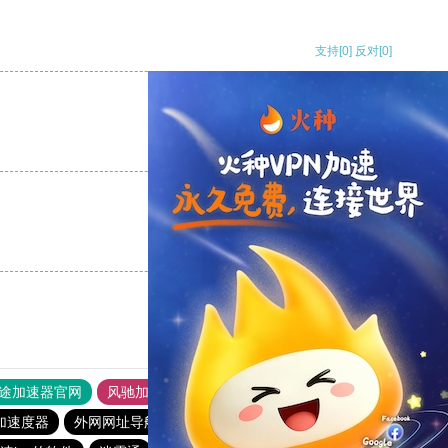
支持
[0]
反对
[0]
支持
[0]
反对
[0]
支持
[0]
反对
[0]
途加速器官网
风驰加速器
旋风加速器
加速度器
外网网址导航
软件中心
雷霆加速
狂飙加速器