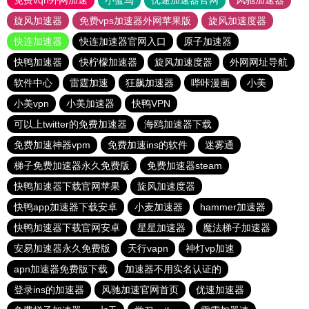
免费vqn外网加速
小蓝鸟
优途加速器官网
风驰加速器
旋风加速器
免费vps加速器外网苹果版
旋风加速度器
快连加速器
快连加速器官网入口
原子加速器
快鸭加速器
快柠檬加速器
旋风加速度器
外网网址导航
软件中心
雷霆加速
狂飙加速器
哔咔漫画
小美
小美vpn
小美加速器
快鸭VPN
可以上twitter的免费加速器
海鸥加速器下载
免费加速神器vpm
免费加速ins的软件
迷雾通
梯子免费加速器永久免费版
免费加速器steam
快鸭加速器下载官网苹果
旋风加速度器
快鸭app加速器下载安卓
小麦加速器
hammer加速器
快鸭加速器下载官网安卓
星星加速器
魔法梯子加速器
安易加速器永久免费版
天行vapn
神灯vp加速
apn加速器免费版下载
加速器不用实名认证的
登录ins的加速器
风驰加速官网首页
优速加速器